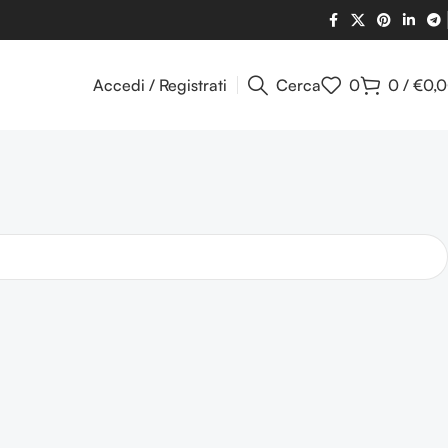
Accedi / Registrati
Cerca
0
0
/
€
0,