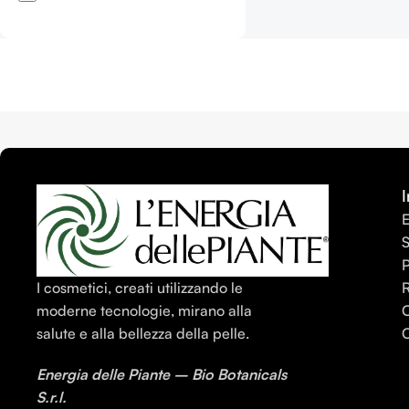
I
E
S
I cosmetici, creati utilizzando le
C
moderne tecnologie, mirano alla
C
salute e alla bellezza della pelle.
Energia delle Piante – Bio Botanicals
S.r.l.