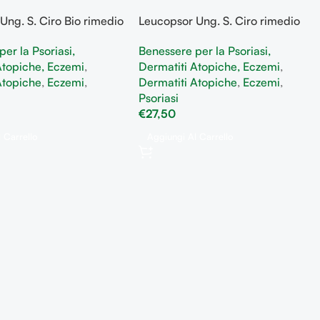
Ung. S. Ciro Bio rimedio
Leucopsor Ung. S. Ciro rimedio
te atopica, Pelli
per Dermatite atopica, Pelli
er la Psoriasi,
Benessere per la Psoriasi,
osiche, Psoriasi ed
ipercheratosiche, Psoriasi ed
Atopiche, Eczemi
,
Dermatiti Atopiche, Eczemi
,
cco
Eczema secco
Atopiche
,
Eczemi
,
Dermatiti Atopiche
,
Eczemi
,
Psoriasi
€
27,50
 Carrello
Aggiungi Al Carrello