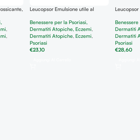
ossicante,
Leucopsor Emulsione utile al
Leucopsor 
matorio
benessere della Pelle rimedio per
per Dermati
,
Benessere per la Psoriasi,
Benessere p
tanei
dermatiti atopiche, eczemi e
ipercherat
emi
,
Dermatiti Atopiche, Eczemi
,
Dermatiti 
dermatosi
Eczema se
emi
,
Dermatiti Atopiche
,
Eczemi
,
Dermatiti 
Psoriasi
Psoriasi
€
23,10
€
28,60
Aggiungi Al Carrello
Aggiungi Al