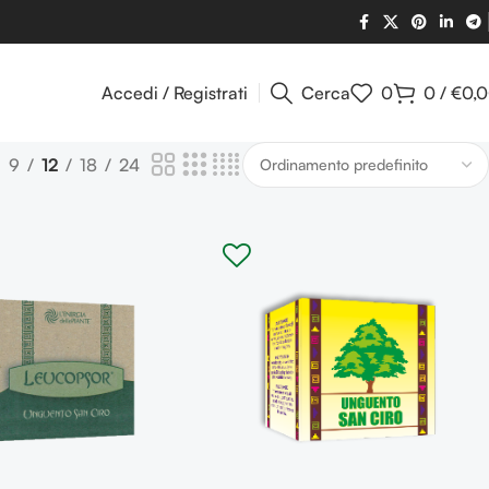
Accedi / Registrati
Cerca
0
0
/
€
0,
9
12
18
24