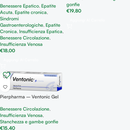
funzione epatica
gonfie
Benessere Epatico
,
Epatite
€
19,80
Acuta
,
Epatite cronica
,
Sindromi
Aggiungi Al Carrello
Gastroenterologiche
,
Epatite
Cronica
,
Insufficienza Epatica
,
Benessere Circolazione
,
Insufficienza Venosa
€
18,00
Aggiungi Al Carrello
Pierpharma – Ventonic Gel
gambe Idratante, lenitivo e
Benessere Circolazione
,
rinfrescante
Insufficienza Venosa
,
Stanchezza e gambe gonfie
€
15,40