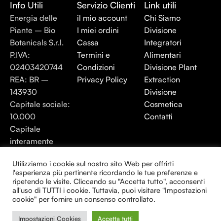
Info Utili
Servizio Clienti
Link utili
Energia delle
il mio account
Chi Siamo
Piante – Bio
I miei ordini
Divisione
Botanicals S.r.l.
Cassa
Integratori
P.IVA:
Termini e
Alimentari
02403420744
Condizioni
Divisione Plant
REA: BR –
Privacy Policy
Extraction
143930
Divisione
Capitale sociale:
Cosmetica
10.000
Contatti
Capitale
interamente
versato. 2.500
Utilizziamo i cookie sul nostro sito Web per offrirti
l'esperienza più pertinente ricordando le tue preferenze e
Energia elle Piante 2025 - Tutti i diritti
ripetendo le visite. Cliccando su "Accetta tutto", acconsenti
riservati.
all'uso di TUTTI i cookie. Tuttavia, puoi visitare "Impostazioni
cookie" per fornire un consenso controllato.
Creato da Consulenza24H
Impostazioni Cookies
Accetta tutti
0