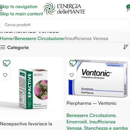
Skip to navigation
0
Skip to main content
Insufficienza Venosa
Home
Benessere Circolazione
Insufficienza Venosa
Categorie
Pierpharma – Ventonic
compresse funzioni vaso-
Benessere Circolazione
,
toniche, lenitive e rinfrescanti
Emorroidi
,
Insufficienza
Neoepactive favorisce la
Venosa
,
Stanchezza e gambe