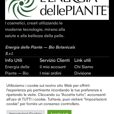
I cosmetici, creati utilizzando le
moderne tecnologie, mirano alla
salute e alla bellezza della pelle.
Energia delle Piante – Bio Botanicals
S.r.l.
Info Utili
Servizio Clienti
Link utili
Energia delle
il mio account
Chi Siamo
Piante – Bio
I miei ordini
Divisione
Botanicals S.r.l.
Cassa
Integratori
Utilizziamo i cookie sul nostro sito Web per offrirti
P.IVA:
Termini e
Alimentari
l'esperienza più pertinente ricordando le tue preferenze e
02403420744
Condizioni
Divisione Plant
ripetendo le visite. Cliccando su "Accetta tutto", acconsenti
REA: BR –
Privacy Policy
Extraction
all'uso di TUTTI i cookie. Tuttavia, puoi visitare "Impostazioni
cookie" per fornire un consenso controllato.
143930
Divisione
Capitale sociale:
Cosmetica
Impostazioni Cookies
Accetta tutti