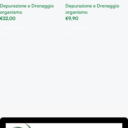
eliminazione dei liquidi in
rigenerante
Depurazione e Drenaggio
Depurazione e Drenaggio
eccesso
organismo
organismo
€
22,00
€
9,90
Leggi Tutto
Leggi Tutto