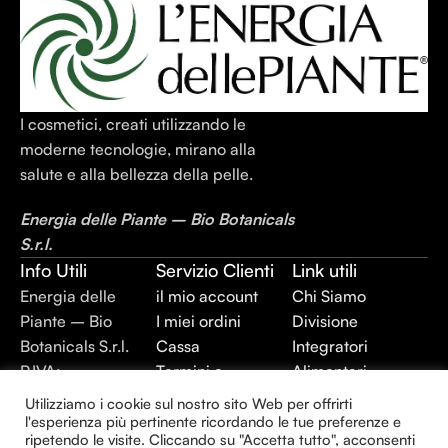
I cosmetici, creati utilizzando le
moderne tecnologie, mirano alla
salute e alla bellezza della pelle.
Energia delle Piante – Bio Botanicals
S.r.l.
Info Utili
Servizio Clienti
Link utili
Energia delle
il mio account
Chi Siamo
Piante – Bio
I miei ordini
Divisione
Botanicals S.r.l.
Cassa
Integratori
P.IVA:
Termini e
Alimentari
02403420744
Condizioni
Divisione Plant
Utilizziamo i cookie sul nostro sito Web per offrirti
REA: BR –
Privacy Policy
Extraction
l'esperienza più pertinente ricordando le tue preferenze e
ripetendo le visite. Cliccando su "Accetta tutto", acconsenti
143930
Divisione