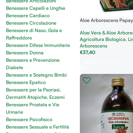
Benessere Articolazioni
Benessere Capelli e Unghie
Benessere Cardiaco
Aloe Arborescens Papa
Benessere Circolazione
gr utile al benessere e s
Benessere di Naso, Gola e
Aloe Vera & Aloe Arbore
gastrointestinale
Raffreddore
Agricoltura Biologica
,
Li
Benessere Difese Immunitarie
Arborescens
€
37,40
Benessere Donna
Benessere e Prevenzione
Aggiungi Al Carrello
Diabete
Benessere e Sostegno Bimbi
Benessere Epatico
Benessere per la Psoriasi,
Dermatiti Atopiche, Eczemi
Benessere Prostata e Vie
Urinarie
Benessere Psicofisico
Benessere Sessuale e Fertilità