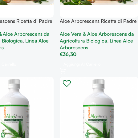
escens Ricetta di Padre
Aloe Arborescens Ricetta di Padre
go flacone da 1000 ml
Romano Zago flacone da 500 ml
& Aloe Arborescens da
Aloe Vera & Aloe Arborescens da
nessere e sostegno
utile al benessere e sostegno
a Biologica
,
Linea Aloe
Agricoltura Biologica
,
Linea Aloe
tinale
gastrointestinale
ns
Arborescens
€
36,30
 Carrello
Aggiungi Al Carrello