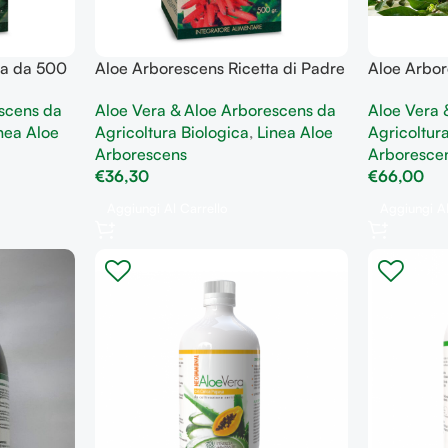
ya da 500
Aloe Arborescens Ricetta di Padre
Aloe Arbor
ostegno
Romano Zago con Sciroppo
Romano Za
scens da
Aloe Vera & Aloe Arborescens da
Aloe Vera 
d’Agave 500 gr depurativo
utile al be
nea Aloe
Agricoltura Biologica
,
Linea Aloe
Agricoltur
antinfiammatorio
gastrointes
Arborescens
Arboresce
€
36,30
€
66,00
Aggiungi Al Carrello
Aggiungi Al