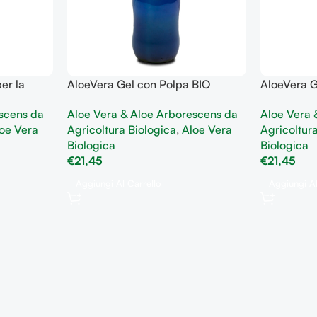
er la
AloeVera Gel con Polpa BIO
AloeVera G
concentrato di salute e benessere
BIO combatt
scens da
Aloe Vera & Aloe Arborescens da
Aloe Vera 
l’invecchi
oe Vera
Agricoltura Biologica
,
Aloe Vera
Agricoltur
Biologica
Biologica
€
21,45
€
21,45
Aggiungi Al Carrello
Aggiungi Al