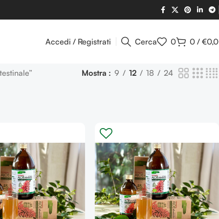
Accedi / Registrati
Cerca
0
0
/
€
0,
testinale”
Mostra
9
12
18
24