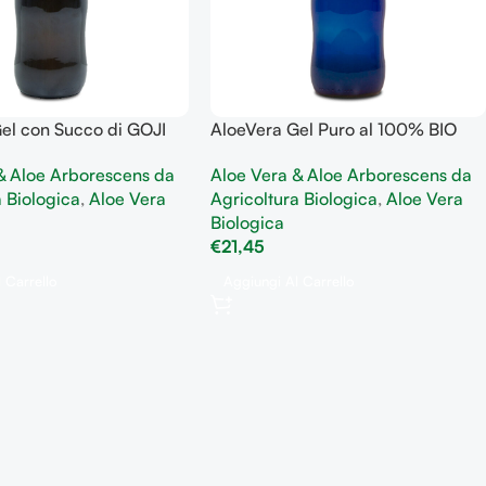
el con Succo di GOJI
AloeVera Gel Puro al 100% BIO
e i radicali liberi e
Aloe Vera & Aloe Arborescens da
& Aloe Arborescens da
amento cellulare
Agricoltura Biologica
,
Aloe Vera
a Biologica
,
Aloe Vera
Biologica
€
21,45
Aggiungi Al Carrello
 Carrello