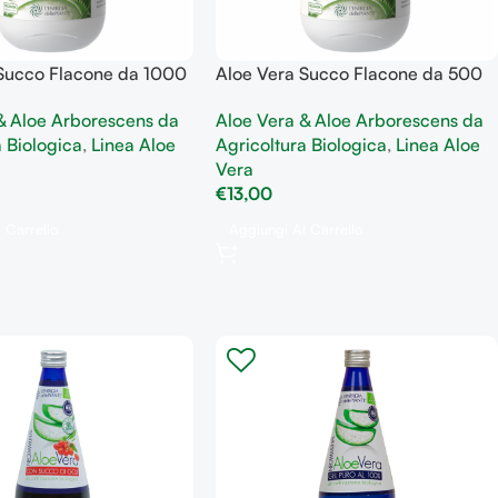
 Succo Flacone da 1000
Aloe Vera Succo Flacone da 500
re e sostegno
ml benessere e sostegno
& Aloe Arborescens da
Aloe Vera & Aloe Arborescens da
tinale
gastrointestinale
a Biologica
,
Linea Aloe
Agricoltura Biologica
,
Linea Aloe
Vera
€
13,00
 Carrello
Aggiungi Al Carrello