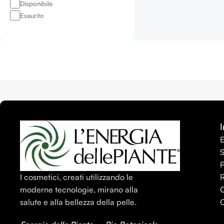
Disponibile
Esaurito
I
E
S
I cosmetici, creati utilizzando le
C
moderne tecnologie, mirano alla
C
salute e alla bellezza della pelle.