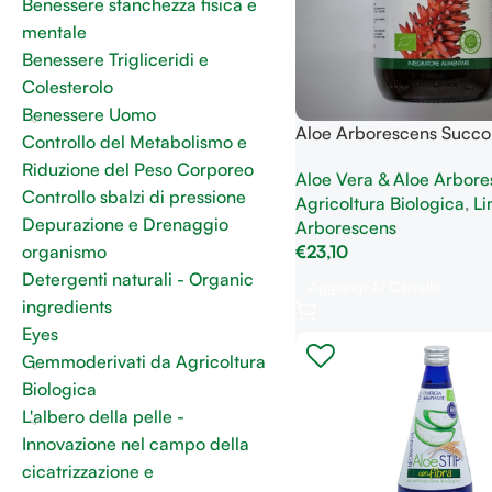
Benessere stanchezza fisica e
mentale
Benessere Trigliceridi e
Colesterolo
Benessere Uomo
Aloe Arborescens Succo 
Controllo del Metabolismo e
la normale funzionalità i
Riduzione del Peso Corporeo
Aloe Vera & Aloe Arbore
digestiva ed epatica
Controllo sbalzi di pressione
Agricoltura Biologica
,
Li
Depurazione e Drenaggio
Arborescens
€
23,10
organismo
Detergenti naturali - Organic
Aggiungi Al Carrello
ingredients
Eyes
Gemmoderivati da Agricoltura
Biologica
L'albero della pelle -
Innovazione nel campo della
cicatrizzazione e