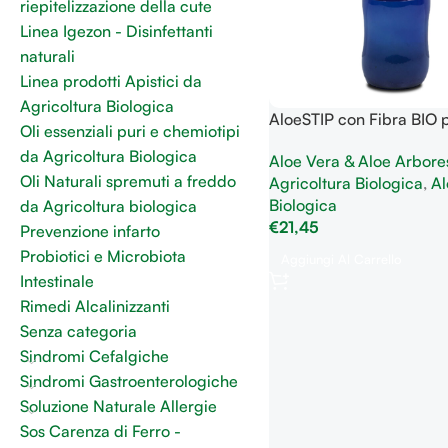
riepitelizzazione della cute
Linea Igezon - Disinfettanti
naturali
Linea prodotti Apistici da
Agricoltura Biologica
AloeSTIP con Fibra BIO p
Oli essenziali puri e chemiotipi
regolarità intestinale
da Agricoltura Biologica
Aloe Vera & Aloe Arbore
Oli Naturali spremuti a freddo
Agricoltura Biologica
,
Al
Biologica
da Agricoltura biologica
€
21,45
Prevenzione infarto
Probiotici e Microbiota
Aggiungi Al Carrello
Intestinale
Rimedi Alcalinizzanti
Senza categoria
Sindromi Cefalgiche
Sindromi Gastroenterologiche
Soluzione Naturale Allergie
Sos Carenza di Ferro -